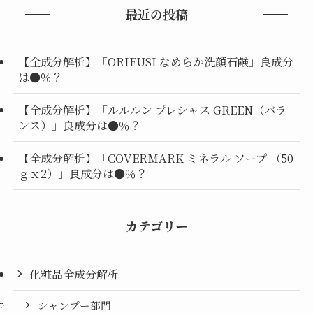
最近の投稿
【全成分解析】「ORIFUSI なめらか洗顔石鹸」良成分
は●％？
【全成分解析】「ルルルン プレシャス GREEN（バラ
ンス）」良成分は●％？
【全成分解析】「COVERMARK ミネラル ソープ （50
ｇｘ2）」良成分は●％？
カテゴリー
化粧品全成分解析
シャンプー部門