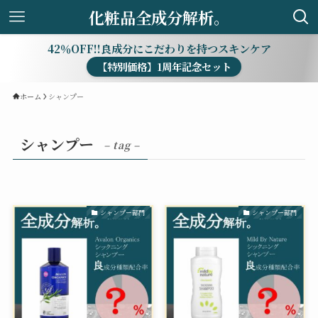
化粧品全成分解析。
42％OFF!!良成分にこだわりを持つスキンケア
【特別価格】1周年記念セット
ホーム
シャンプー
シャンプー
– tag –
シャンプー部門
シャンプー部門