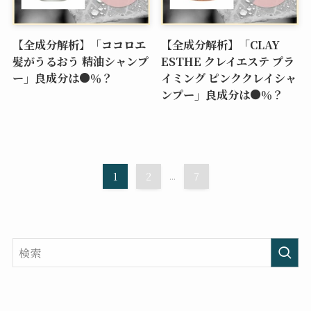
【全成分解析】「ココロエ
【全成分解析】「CLAY
髪がうるおう 精油シャンプ
ESTHE クレイエステ プラ
ー」良成分は●％？
イミング ピンククレイシャ
ンプー」良成分は●％？
1
2
...
7