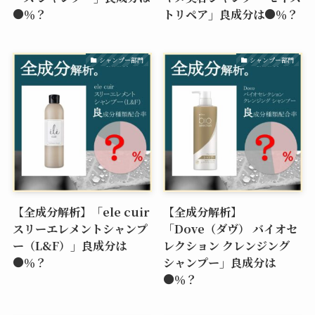
●％？
トリペア」良成分は●％？
シャンプー部門
シャンプー部門
【全成分解析】「ele cuir
【全成分解析】
スリーエレメントシャンプ
「Dove（ダヴ） バイオセ
ー（L&F）」良成分は
レクション クレンジング
●％？
シャンプー」良成分は
●％？