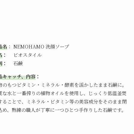
品名
： NEMOHAMO 洗顔ソープ
名
：
ビオスタイル
別
：
石鹸
品キャッチ、内容
：
物のもつビタミン・ミネラル・酵素を活かしたまま石鹸に。
質な水と一番搾りの植物オイルを使用し、じっくり低温釜焚
することで、ミネラル・ビタミン等の美容成分をそのまま閉
込め、熟練の職人が丁寧に一つひとつ手作りした石鹸です。