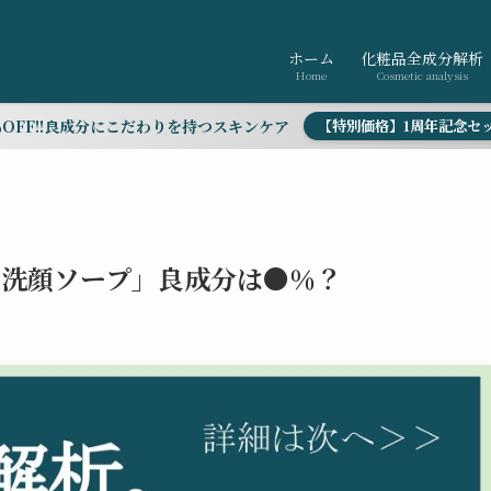
ホーム
化粧品全成分解析
Home
Cosmetic analysis
％OFF!!良成分にこだわりを持つスキンケア
【特別価格】1周年記念セ
O 洗顔ソープ」良成分は●％？