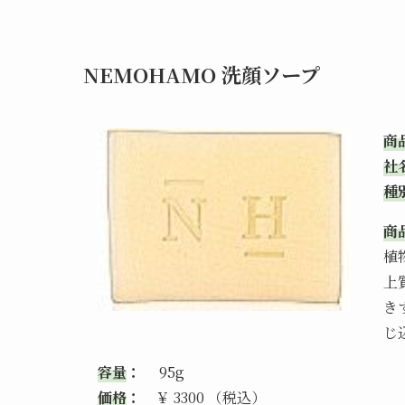
NEMOHAMO 洗顔ソープ
商
社
種
商
植
上
き
じ
容量
：
95g
価格
：
￥ 3300 （税込）