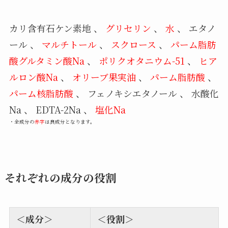
カリ含有石ケン素地 、
グリセリン
、
水
、 エタノ
ール 、
マルチトール
、
スクロース
、
パーム脂肪
酸グルタミン酸Na
、
ポリクオタニウム-51
、
ヒア
ルロン酸Na
、
オリーブ果実油
、
パーム脂肪酸
、
パーム核脂肪酸
、 フェノキシエタノール 、 水酸化
Na 、 EDTA-2Na 、
塩化Na
・全成分の
赤字
は良成分となります。
それぞれの成分の役割
＜成分＞
＜役割＞