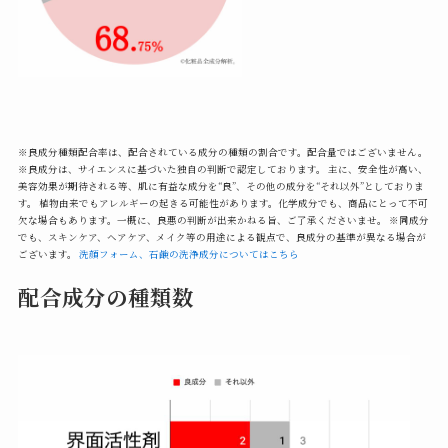
※良成分種類配合率は、配合されている成分の種類の割合です。配合量ではございません。
※良成分は、サイエンスに基づいた独自の判断で認定しております。 主に、安全性が高い、
美容効果が期待される等、肌に有益な成分を“良”、その他の成分を“それ以外”としておりま
す。 植物由来でもアレルギーの起きる可能性があります。化学成分でも、商品にとって不可
欠な場合もあります。一概に、良悪の判断が出来かねる旨、ご了承くださいませ。 ※同成分
でも、スキンケア、ヘアケア、メイク等の用途による観点で、良成分の基準が異なる場合が
ございます。
洗顔フォーム、石鹸の洗浄成分についてはこちら
配合成分の種類数