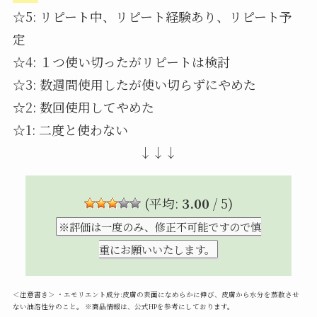
☆5: リピート中、リピート経験あり、リピート予
定
☆4: １つ使い切ったがリピートは検討
☆3: 数週間使用したが使い切らずにやめた
☆2: 数回使用してやめた
☆1: 二度と使わない
↓↓↓
(平均:
3.00
/ 5)
※評価は一度のみ、修正不可能ですので慎
重にお願いいたします。
＜注意書き＞ ・エモリエント成分:皮膚の表面になめらかに伸び、皮膚から水分を蒸散させ
ない油溶性分のこと。 ※商品情報は、公式HPを参考にしております。