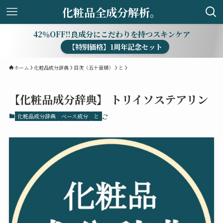
化粧品全成分解析。
42％OFF!!良成分にこだわりを持つスキンケア
【特別価格】1周年記念セット
ホーム
化粧品成分辞典
目次（五十音順）
と
【化粧品成分辞典】 トリイソステアリン
化粧品成分辞典
ベース成分
と