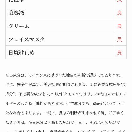
美容液
良
クリーム
良
フェイスマスク
良
日焼け止め
良
※良成分は、サイエンスに基づいた独自の判断で認定しております。
主に、安全性が高い、美容効果が期待される等、肌に必要な成分を“良
成分”、不必要な成分を“それ以外”としております。 植物由来でもアレ
ルギーの起きる可能性があります。化学成分でも、商品にとって不可
欠な場合もあります。一概に、良悪の判断が出来かねる旨、ご了承く
ださいませ。※良成分と判断した成分は「良」、それ以外の成分は
「-」と記しております。 ※同成分でも、スキンケア、ヘアケア、メイ