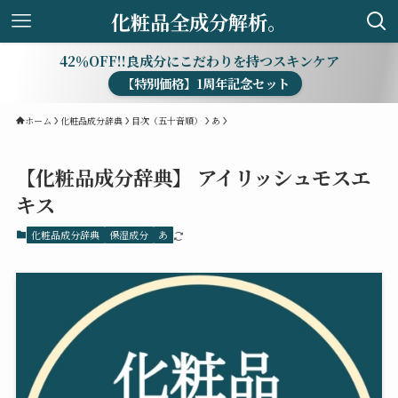
化粧品全成分解析。
42％OFF!!良成分にこだわりを持つスキンケア
【特別価格】1周年記念セット
ホーム
化粧品成分辞典
目次（五十音順）
あ
【化粧品成分辞典】 アイリッシュモスエ
キス
化粧品成分辞典
保湿成分
あ