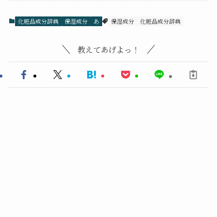
化粧品成分辞典
保湿成分
あ
保湿成分
化粧品成分辞典
教えてあげよっ！