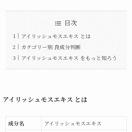
目次
アイリッシュモスエキス とは
カテゴリー別 良成分判断
アイリッシュモスエキス をもっと知ろう
アイリッシュモスエキス とは
成分名
アイリッシュモスエキス