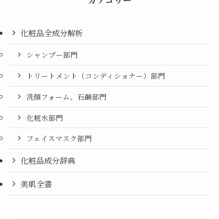
化粧品全成分解析
シャンプー部門
トリートメント（コンディショナー）部門
洗顔フォーム、石鹸部門
化粧水部門
フェイスマスク部門
化粧品成分辞典
美肌全書