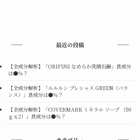
最近の投稿
【全成分解析】「ORIFUSI なめらか洗顔石鹸」良成分
は●％？
【全成分解析】「ルルルン プレシャス GREEN（バラ
ンス）」良成分は●％？
【全成分解析】「COVERMARK ミネラル ソープ （50
ｇｘ2）」良成分は●％？
カテゴリー