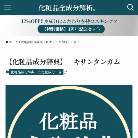
化粧品全成分解析。
42％OFF!!良成分にこだわりを持つスキンケア
【特別価格】1周年記念セット
ホーム
化粧品成分辞典
目次（五十音順）
き
【化粧品成分辞典】 キサンタンガム
化粧品成分辞典
安定化成分
き