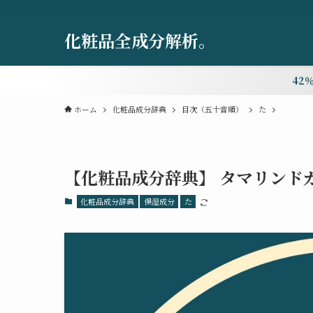
化粧品全成分解析。
42
ホーム
化粧品成分辞典
目次（五十音順）
た
【化粧品成分辞典】 タマリンド
化粧品成分辞典
保湿成分
た