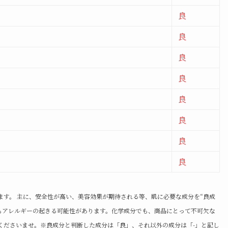
良
良
良
良
良
良
良
良
ます。 主に、安全性が高い、美容効果が期待される等、肌に必要な成分を“良成
でもアレルギーの起きる可能性があります。化学成分でも、商品にとって不可欠な
くださいませ。※良成分と判断した成分は「良」、それ以外の成分は「-」と記し