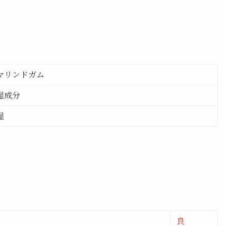
マリンドガム
湿成分
湿
良