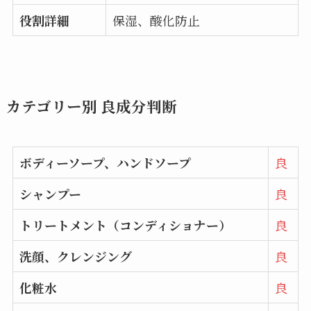
役割詳細
保湿、酸化防止
カテゴリー別 良成分判断
ボディーソープ、ハンドソープ
良
シャンプー
良
トリートメント（コンディショナー）
良
洗顔、クレンジング
良
化粧水
良