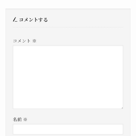
コメントする
コメント
※
名前
※