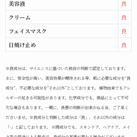
美容液
良
クリーム
良
フェイスマスク
良
日焼け止め
良
※良成分は、サイエンスに基づいた独自の判断で認定しております。
主に、安全性が高い、美容効果が期待される等、肌に必要な成分を“良
成分”、不必要な成分を“それ以外”としております。 植物由来でもアレ
ルギーの起きる可能性があります。化学成分でも、商品にとって不可
欠な場合もあります。一概に、良悪の判断が出来かねる旨、ご了承く
ださいませ。※良成分と判断した成分は「良」、それ以外の成分は
「-」と記しております。 ※同成分でも、スキンケア、ヘアケア、メイ
ク等の用途による観点で、良成分の基準が異なる場合がございます。