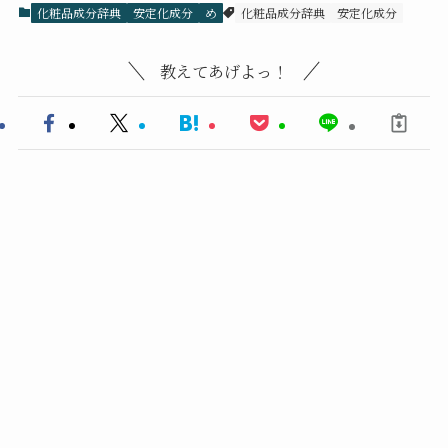
化粧品成分辞典
安定化成分
め
化粧品成分辞典
安定化成分
教えてあげよっ！