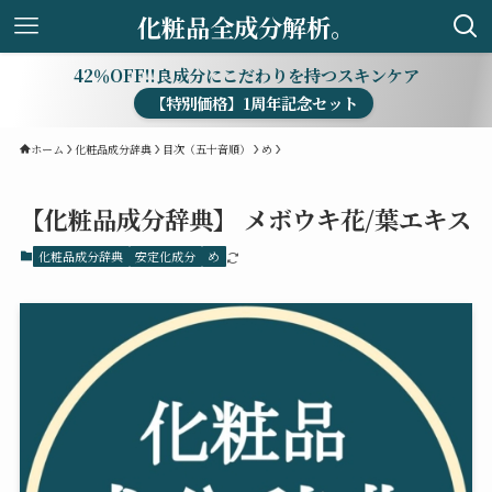
化粧品全成分解析。
42％OFF!!良成分にこだわりを持つスキンケア
【特別価格】1周年記念セット
ホーム
化粧品成分辞典
目次（五十音順）
め
【化粧品成分辞典】 メボウキ花/葉エキス
化粧品成分辞典
安定化成分
め