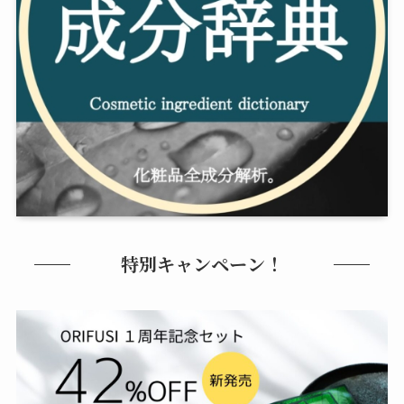
特別キャンペーン！