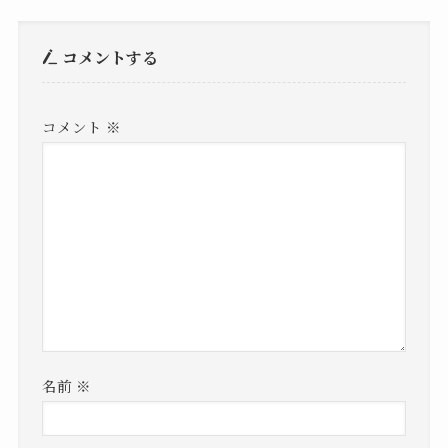
コメントする
コメント
※
名前
※