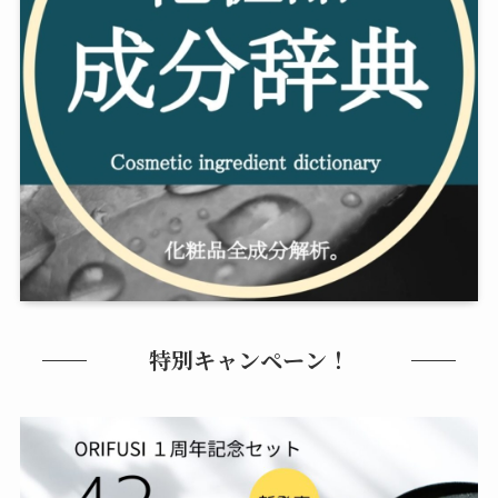
特別キャンペーン！