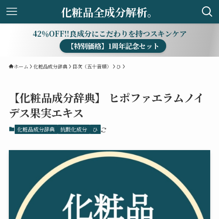
化粧品全成分解析。
42％OFF!!良成分にこだわりを持つスキンケア
【特別価格】1周年記念セット
ホーム
化粧品成分辞典
目次（五十音順）
ひ
【化粧品成分辞典】 ヒポファエラムノイ
デス果実エキス
化粧品成分辞典
抗酸化成分
ひ