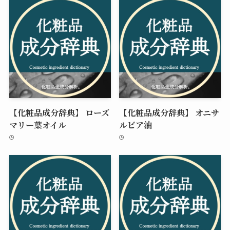
【化粧品成分辞典】 ローズ
【化粧品成分辞典】 オニサ
マリー葉オイル
ルビア油