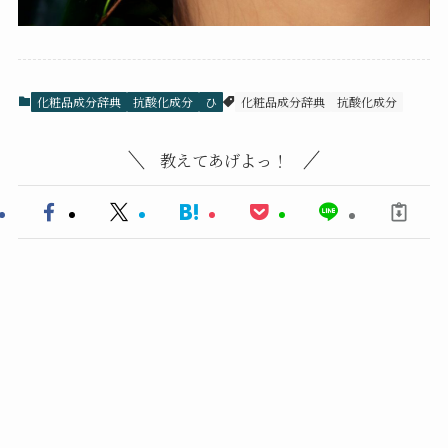
化粧品成分辞典
抗酸化成分
ひ
化粧品成分辞典
抗酸化成分
教えてあげよっ！