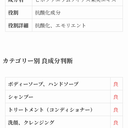
役割
抗酸化成分
役割詳細
抗酸化、エモリエント
カテゴリー別 良成分判断
ボディーソープ、ハンドソープ
良
シャンプー
良
トリートメント（コンディショナー）
良
洗顔、クレンジング
良