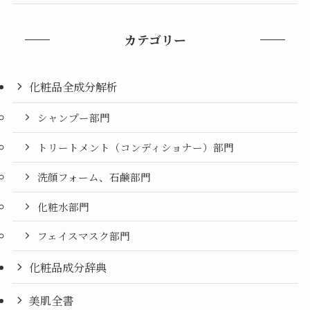
カテゴリー
化粧品全成分解析
シャンプー部門
トリートメント（コンディショナー）部門
洗顔フォーム、石鹸部門
化粧水部門
フェイスマスク部門
化粧品成分辞典
美肌全書