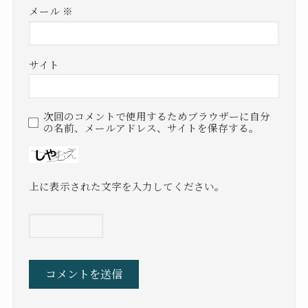
メール
※
サイト
次回のコメントで使用するためブラウザーに自分
の名前、メールアドレス、サイトを保存する。
上に表示された文字を入力してください。