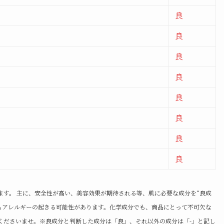
良
良
良
良
良
良
良
良
ます。 主に、安全性が高い、美容効果が期待される等、肌に必要な成分を“良成
でもアレルギーの起きる可能性があります。化学成分でも、商品にとって不可欠な
くださいませ。※良成分と判断した成分は「良」、それ以外の成分は「-」と記し