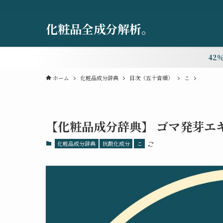
化粧品全成分解析。
42
ホーム
化粧品成分辞典
目次（五十音順）
こ
【化粧品成分辞典】 ゴマ発芽エ
化粧品成分辞典
抗酸化成分
こ