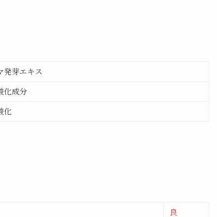
マ発芽エキス
酸化成分
酸化
良