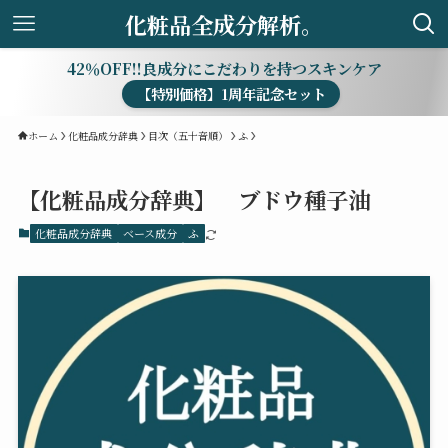
化粧品全成分解析。
42％OFF!!良成分にこだわりを持つスキンケア
【特別価格】1周年記念セット
ホーム
化粧品成分辞典
目次（五十音順）
ふ
【化粧品成分辞典】 ブドウ種子油
化粧品成分辞典
ベース成分
ふ