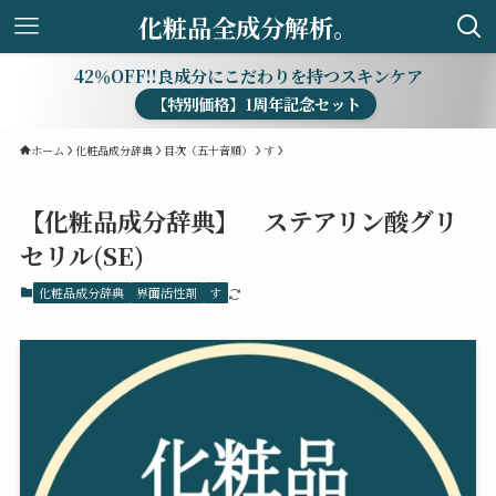
化粧品全成分解析。
42％OFF!!良成分にこだわりを持つスキンケア
【特別価格】1周年記念セット
ホーム
化粧品成分辞典
目次（五十音順）
す
【化粧品成分辞典】 ステアリン酸グリ
セリル(SE)
化粧品成分辞典
界面活性剤
す