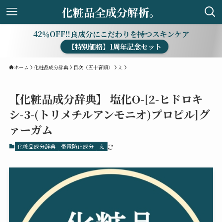
化粧品全成分解析。
42％OFF!!良成分にこだわりを持つスキンケア
【特別価格】1周年記念セット
ホーム
化粧品成分辞典
目次（五十音順）
え
【化粧品成分辞典】 塩化O-[2-ヒドロキ
シ-3-(トリメチルアンモニオ)プロピル]グ
ァーガム
化粧品成分辞典
帯電防止成分
え