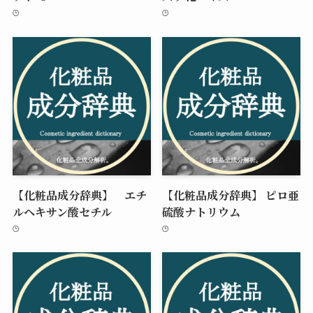
【化粧品成分辞典】 エチ
【化粧品成分辞典】 ピロ亜
ルヘキサン酸セチル
硫酸ナトリウム