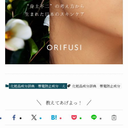
化粧品成分辞典
帯電防止成分
え
化粧品成分辞典
帯電防止成分
教えてあげよっ！