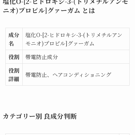
塩化O-[2-ヒドロキシ-3-(トリメチルアンモ
ニオ)プロピル]グァーガム とは
成分
塩化O-[2-ヒドロキシ-3-(トリメチルアン
名
モニオ)プロピル]グァーガム
役割
帯電防止成分
役割
帯電防止、ヘアコンディショニング
詳細
カテゴリー別 良成分判断