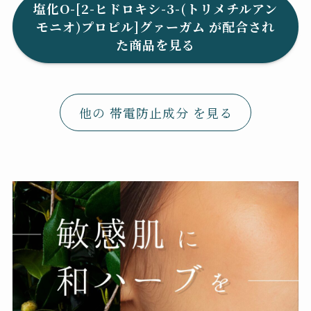
塩化O-[2-ヒドロキシ-3-(トリメチルアン
モニオ)プロピル]グァーガム が配合され
た商品を見る
他の 帯電防止成分 を見る