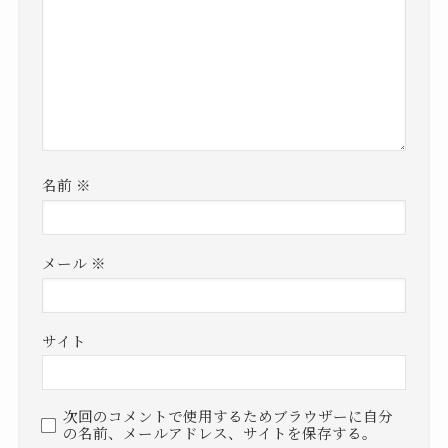
名前
※
メール
※
サイト
次回のコメントで使用するためブラウザーに自分
の名前、メールアドレス、サイトを保存する。