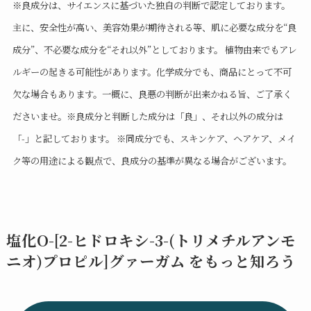
※良成分は、サイエンスに基づいた独自の判断で認定しております。
主に、安全性が高い、美容効果が期待される等、肌に必要な成分を“良
成分”、不必要な成分を“それ以外”としております。 植物由来でもアレ
ルギーの起きる可能性があります。化学成分でも、商品にとって不可
欠な場合もあります。一概に、良悪の判断が出来かねる旨、ご了承く
ださいませ。※良成分と判断した成分は「良」、それ以外の成分は
「-」と記しております。 ※同成分でも、スキンケア、ヘアケア、メイ
ク等の用途による観点で、良成分の基準が異なる場合がございます。
塩化O-[2-ヒドロキシ-3-(トリメチルアンモ
ニオ)プロピル]グァーガム をもっと知ろう