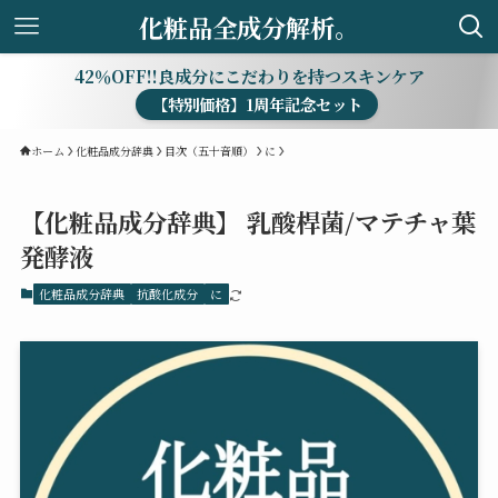
化粧品全成分解析。
42％OFF!!良成分にこだわりを持つスキンケア
【特別価格】1周年記念セット
ホーム
化粧品成分辞典
目次（五十音順）
に
【化粧品成分辞典】 乳酸桿菌/マテチャ葉
発酵液
化粧品成分辞典
抗酸化成分
に