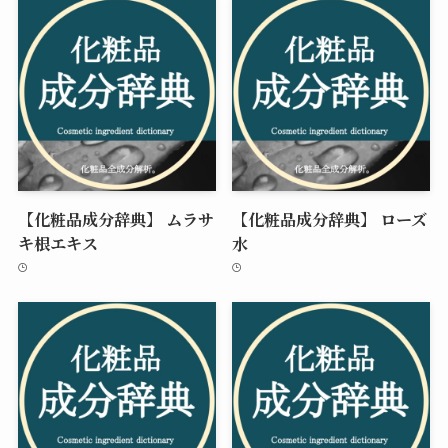
【化粧品成分辞典】 ムラサ
【化粧品成分辞典】 ローズ
キ根エキス
水