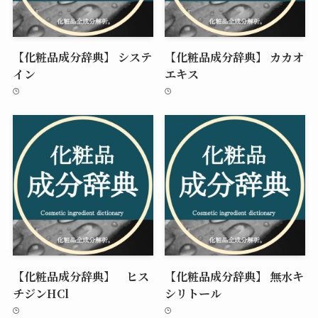
【化粧品成分辞典】 システ
【化粧品成分辞典】 カカオ
イン
エキス
【化粧品成分辞典】 ヒス
【化粧品成分辞典】 無水キ
チジンHCl
シリトール