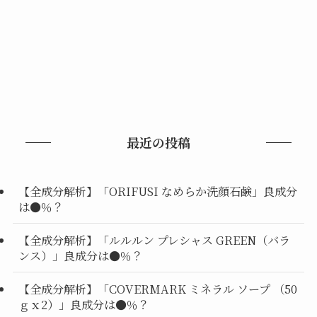
最近の投稿
【全成分解析】「ORIFUSI なめらか洗顔石鹸」良成分
は●％？
【全成分解析】「ルルルン プレシャス GREEN（バラ
ンス）」良成分は●％？
【全成分解析】「COVERMARK ミネラル ソープ （50
ｇｘ2）」良成分は●％？