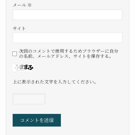
メール
※
サイト
次回のコメントで使用するためブラウザーに自分
の名前、メールアドレス、サイトを保存する。
上に表示された文字を入力してください。