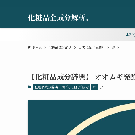
化粧品全成分解析。
42
ホーム
化粧品成分辞典
目次（五十音順）
お
【化粧品成分辞典】 オオムギ発
化粧品成分辞典
育毛、抗脱毛成分
お