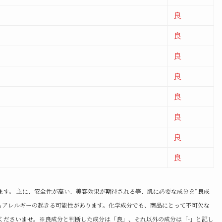
良
良
良
良
良
良
良
良
ます。 主に、安全性が高い、美容効果が期待される等、肌に必要な成分を“良成
でもアレルギーの起きる可能性があります。化学成分でも、商品にとって不可欠な
くださいませ。※良成分と判断した成分は「良」、それ以外の成分は「-」と記し