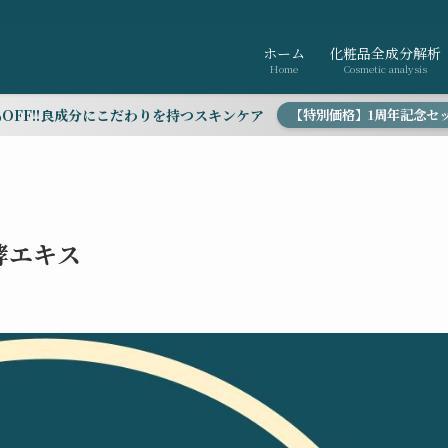
ホーム
化粧品全成分解析
Home
Cosmetic analysis
％OFF!!良成分にこだわりを持つスキンケア
【特別価格】1周年記念セ
酵エキス