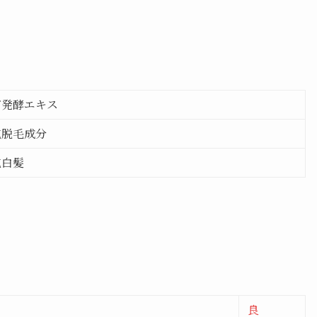
ギ発酵エキス
抗脱毛成分
抗白髪
良