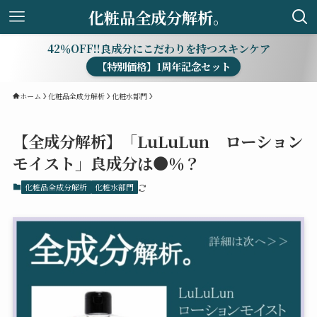
化粧品全成分解析。
42％OFF!!良成分にこだわりを持つスキンケア
【特別価格】1周年記念セット
ホーム
化粧品全成分解析
化粧水部門
【全成分解析】「LuLuLun ローション
モイスト」良成分は●％？
化粧品全成分解析
化粧水部門