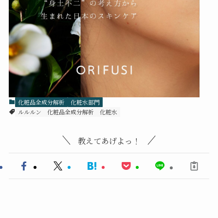
化粧品全成分解析
化粧水部門
ルルルン
化粧品全成分解析
化粧水
教えてあげよっ！