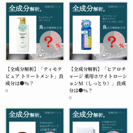
【全成分解析】「ティモテ
【全成分解析】「ヒアロチ
ピュア トリートメント」良
ャージ 薬用ホワイトローシ
成分は●％？
ョンM（しっとり）」良成
分は●％？