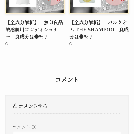
【全成分解析】「無印良品
【全成分解析】「バルクオ
敏感肌用コンディショナ
ム THE SHAMPOO」良成
ー」良成分は●％？
分は●％？
コメント
コメントする
コメント
※