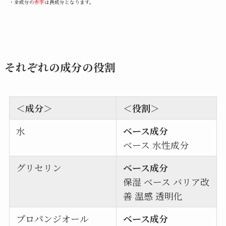
・全成分の
赤字
は良成分となります。
それぞれの成分の役割
＜成分＞
＜役割＞
水
ベース成分
ベース 水性成分
グリセリン
ベース成分
保湿 ベース バリア改
善 温感 透明化
プロパンジオール
ベース成分