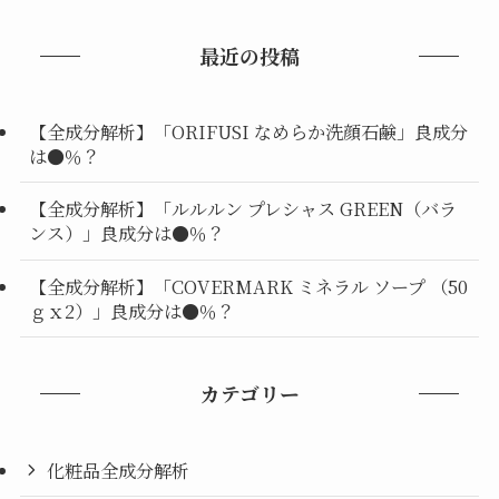
最近の投稿
【全成分解析】「ORIFUSI なめらか洗顔石鹸」良成分
は●％？
【全成分解析】「ルルルン プレシャス GREEN（バラ
ンス）」良成分は●％？
【全成分解析】「COVERMARK ミネラル ソープ （50
ｇｘ2）」良成分は●％？
カテゴリー
化粧品全成分解析