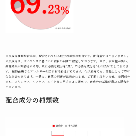
※良成分種類配合率は、配合されている成分の種類の割合です。配合量ではございません。
※良成分は、サイエンスに基づいた独自の判断で認定しております。 主に、安全性が高い、
美容効果が期待される等、肌に必要な成分を“良”、不必要な成分を“それ以外”としておりま
す。 植物由来でもアレルギーの起きる可能性があります。化学成分でも、商品にとって不可
欠な場合もあります。一概に、良悪の判断が出来かねる旨、ご了承くださいませ。 ※同成分
でも、スキンケア、ヘアケア、メイク等の用途による観点で、良成分の基準が異なる場合が
ございます。
配合成分の種類数