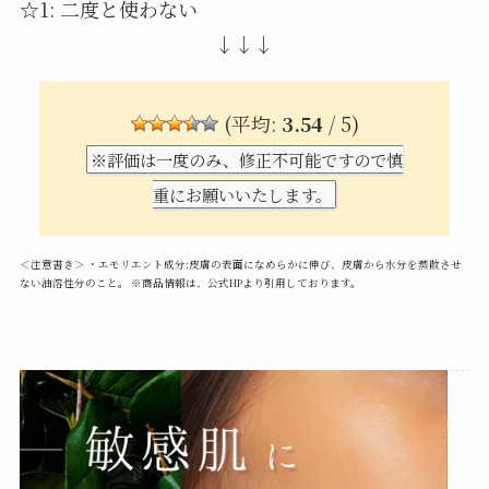
☆1: 二度と使わない
↓↓↓
(平均:
3.54
/ 5)
※評価は一度のみ、修正不可能ですので慎
重にお願いいたします。
＜注意書き＞ ・エモリエント成分:皮膚の表面になめらかに伸び、皮膚から水分を蒸散させ
ない油溶性分のこと。 ※商品情報は、公式HPより引用しております。