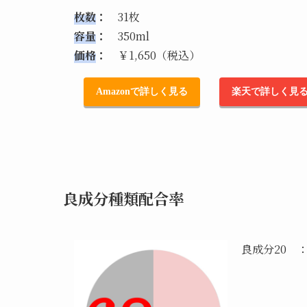
枚数
：
31枚
容量
：
350ml
価格
：
￥1,650（税込）
Amazonで詳しく見る
楽天で詳しく見
良成分種類配合率
良成分20 