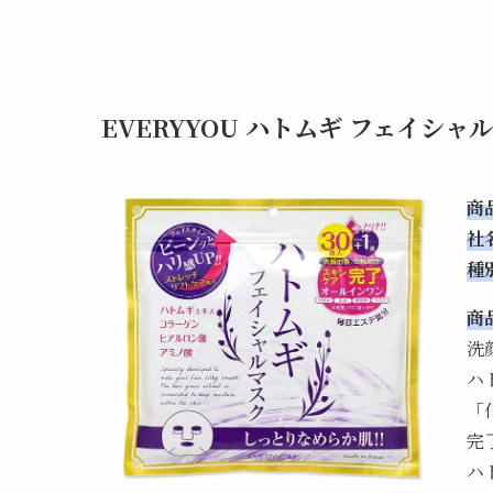
EVERYYOU ハトムギ フェイシャ
商
社
種
商
洗
ハ
「
完
ハ