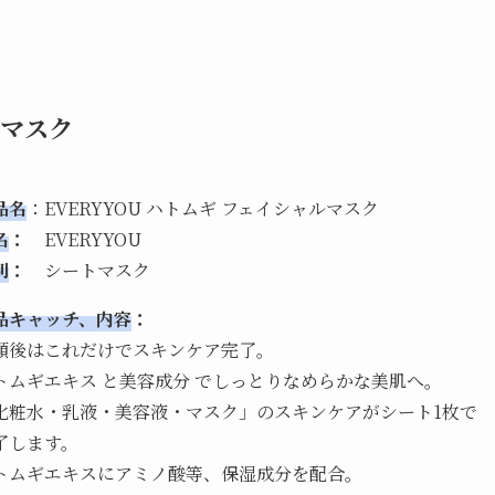
ルマスク
品名
：EVERYYOU ハトムギ フェイシャルマスク
名
：
EVERYYOU
別
：
シートマスク
品キャッチ、内容
：
顔後はこれだけでスキンケア完了。
トムギエキス と美容成分 でしっとりなめらかな美肌へ。
化粧水・乳液・美容液・マスク」のスキンケアがシート1枚で
了します。
トムギエキスにアミノ酸等、保湿成分を配合。