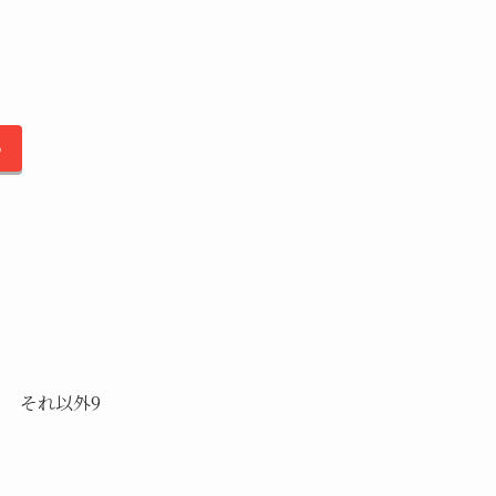
る
： それ以外9