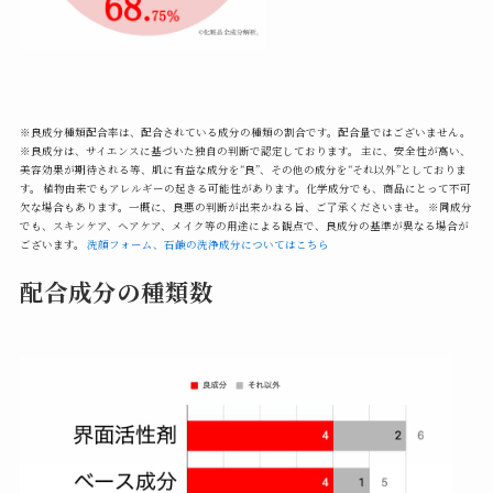
※良成分種類配合率は、配合されている成分の種類の割合です。配合量ではございません。
※良成分は、サイエンスに基づいた独自の判断で認定しております。 主に、安全性が高い、
美容効果が期待される等、肌に有益な成分を“良”、その他の成分を“それ以外”としておりま
す。 植物由来でもアレルギーの起きる可能性があります。化学成分でも、商品にとって不可
欠な場合もあります。一概に、良悪の判断が出来かねる旨、ご了承くださいませ。 ※同成分
でも、スキンケア、ヘアケア、メイク等の用途による観点で、良成分の基準が異なる場合が
ございます。
洗顔フォーム、石鹸の洗浄成分についてはこちら
配合成分の種類数