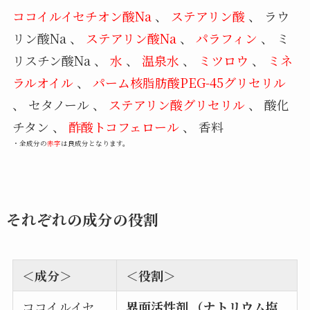
ココイルイセチオン酸Na
、
ステアリン酸
、 ラウ
リン酸Na 、
ステアリン酸Na
、
パラフィン
、 ミ
リスチン酸Na 、
水
、
温泉水
、
ミツロウ
、
ミネ
ラルオイル
、
パーム核脂肪酸PEG-45グリセリル
、 セタノール 、
ステアリン酸グリセリル
、 酸化
チタン 、
酢酸トコフェロール
、 香料
・全成分の
赤字
は良成分となります。
それぞれの成分の役割
＜成分＞
＜役割＞
ココイルイセ
界面活性剤 （ナトリウム塩