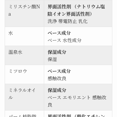
ミリスチン酸N
界面活性剤 （ナトリウム塩
a
陰イオン界面活性剤）
洗浄 帯電防止 乳化
水
ベース成分
ベース 水性成分
温泉水
保湿成分
保湿
ミツロウ
ベース成分
感触改良
ミネラルオイ
保湿成分
ル
ベース エモリエント 感触改
良
パーム核脂肪
界面活性剤 （酸化エチレン