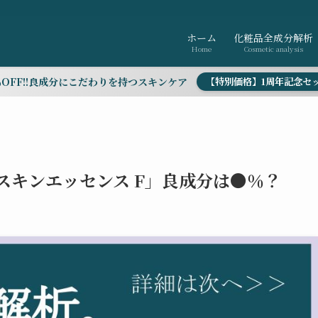
ホーム
化粧品全成分解析
Home
Cosmetic analysis
％OFF!!良成分にこだわりを持つスキンケア
【特別価格】1周年記念セ
スキンエッセンス F」良成分は●％？