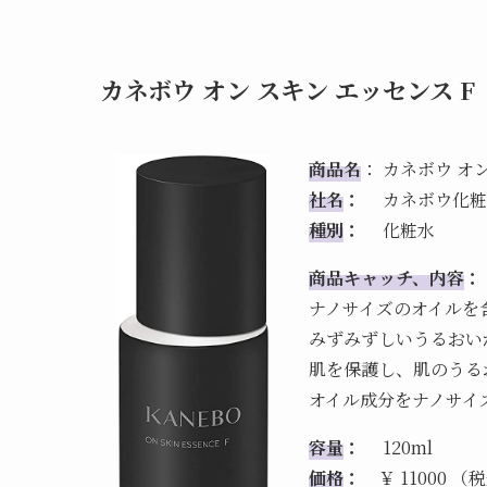
カネボウ オン スキン エッセンス F
商品名
： カネボウ オン
社名
：
カネボウ化粧
種別
：
化粧水
商品キャッチ、内容
：
ナノサイズのオイルを
みずみずしいうるおい
肌を保護し、肌のうる
オイル成分をナノサイ
容量
：
120ml
価格
：
￥ 11000 （