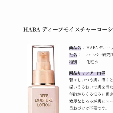
HABA ディープモイスチャーロー
商品名
： HABA ディ
社名
：
ハーバー研究
種別
：
化粧水
商品キャッチ、内容
：
若々しいつや肌に導く
深いうるおいで肌を満
年齢からくる悩みに働
濃厚なとろみが肌にス
重ねづけは不要です。