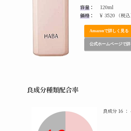
容量
：
120ml
価格
：
￥ 3520 （税
Amazonで詳しく見る
公式ホームページで詳
良成分種類配合率
良成分 16 ：