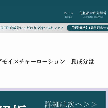
ホーム
化粧品全成分解析
Home
Cosmetic analysis
％OFF!!良成分にこだわりを持つスキンケア
【特別価格】1周年記念セ
ープモイスチャーローション」良成分は